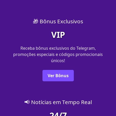
🎁 Bônus Exclusivos
VIP
Receba bônus exclusivos do Telegram,
promoções especiais e códigos promocionais
únicos!
Ver Bônus
📢 Notícias em Tempo Real
24/7