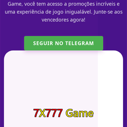
Game, você tem acesso a promoções incríveis e
uma experiência de jogo inigualável. Junte-se aos
vencedores agora!
SEGUIR NO TELEGRAM