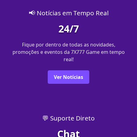
📢 Notícias em Tempo Real
24/7
Fique por dentro de todas as novidades,
promoções e eventos da 7X777 Game em tempo
real!
Ver Notícias
💬 Suporte Direto
Chat