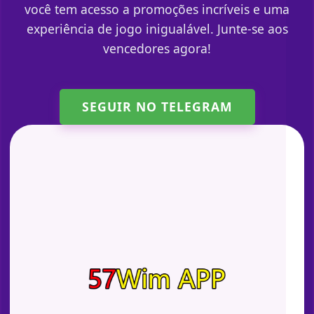
você tem acesso a promoções incríveis e uma
experiência de jogo inigualável. Junte-se aos
vencedores agora!
SEGUIR NO TELEGRAM