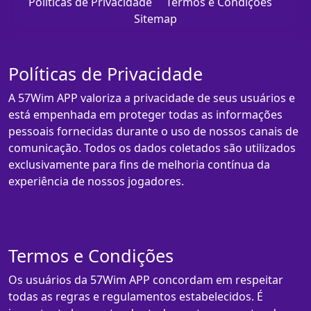
Políticas de Privacidade
Termos e Condições
Sitemap
Políticas de Privacidade
A 57Wim APP valoriza a privacidade de seus usuários e
está empenhada em proteger todas as informações
pessoais fornecidas durante o uso de nossos canais de
comunicação. Todos os dados coletados são utilizados
exclusivamente para fins de melhoria contínua da
experiência de nossos jogadores.
Termos e Condições
Os usuários da 57Wim APP concordam em respeitar
todas as regras e regulamentos estabelecidos. É