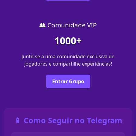
👥 Comunidade VIP
1000+
Junte-se a uma comunidade exclusiva de
jogadores e compartilhe experiências!
Entrar Grupo
📱 Como Seguir no Telegram