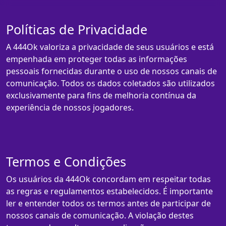
Políticas de Privacidade
A 444Ok valoriza a privacidade de seus usuários e está
empenhada em proteger todas as informações
pessoais fornecidas durante o uso de nossos canais de
comunicação. Todos os dados coletados são utilizados
exclusivamente para fins de melhoria contínua da
experiência de nossos jogadores.
Termos e Condições
Os usuários da 444Ok concordam em respeitar todas
as regras e regulamentos estabelecidos. É importante
ler e entender todos os termos antes de participar de
nossos canais de comunicação. A violação destes