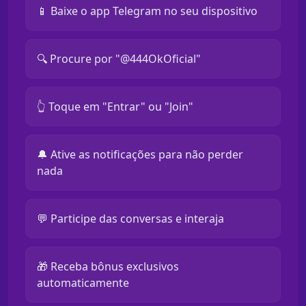
📱 Baixe o app Telegram no seu dispositivo
🔍 Procure por "@444OkOficial"
👆 Toque em "Entrar" ou "Join"
🔔 Ative as notificações para não perder
nada
💬 Participe das conversas e interaja
🎁 Receba bônus exclusivos
automaticamente